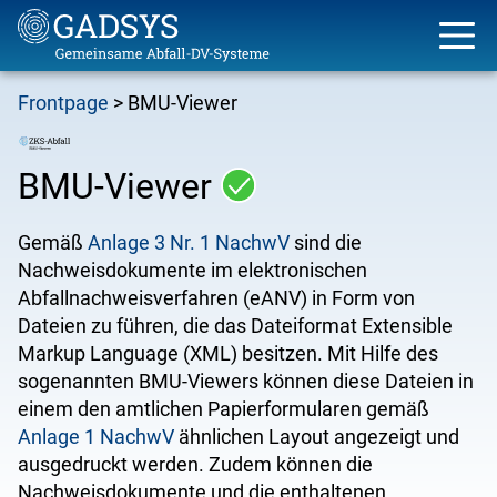
Skip
Frontpage
BMU-Viewer
to
Breadcrumb
main
content
BMU-Viewer
Gemäß
Anlage 3 Nr. 1 NachwV
sind die
Nachweisdokumente im elektronischen
Abfallnachweisverfahren (eANV) in Form von
Dateien zu führen, die das Dateiformat Extensible
Markup Language (XML) besitzen. Mit Hilfe des
sogenannten BMU-Viewers können diese Dateien in
einem den amtlichen Papierformularen gemäß
Anlage 1 NachwV
ähnlichen Layout angezeigt und
ausgedruckt werden. Zudem können die
Nachweisdokumente und die enthaltenen