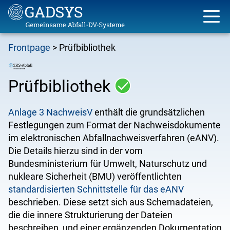
Skip
Frontpage
Prüfbibliothek
to
Breadcrumb
main
content
Prüfbibliothek
Anlage 3 NachweisV
enthält die grundsätzlichen
Festlegungen zum Format der Nachweisdokumente
im elektronischen Abfallnachweisverfahren (eANV).
Die Details hierzu sind in der vom
Bundesministerium für Umwelt, Naturschutz und
nukleare Sicherheit (BMU) veröffentlichten
standardisierten Schnittstelle für das eANV
beschrieben. Diese setzt sich aus Schemadateien,
die die innere Strukturierung der Dateien
beschreiben, und einer ergänzenden Dokumentation