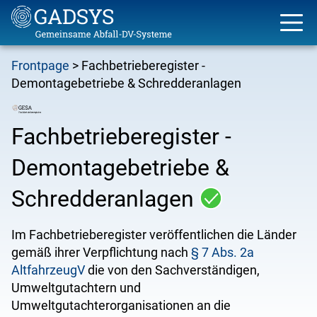
Skip
Frontpage
Fachbetrieberegister -
to
Breadcrumb
Demontagebetriebe & Schredderanlagen
main
content
Fachbetrieberegister -
Demontagebetriebe &
Schredderanlagen
Im Fachbetrieberegister veröffentlichen die Länder
gemäß ihrer Verpflichtung nach
§ 7 Abs. 2a
AltfahrzeugV
die von den Sachverständigen,
Umweltgutachtern und
Umweltgutachterorganisationen an die