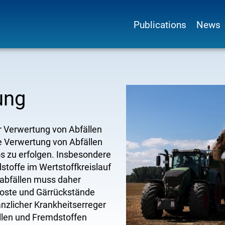
Publications
News
Main
navigation
ung
r Verwertung von Abfällen
ie Verwertung von Abfällen
 zu erfolgen. Insbesondere
stoffe im Wertstoffkreislauf
oabfällen muss daher
mposte und Gärrückstände
lanzlicher Krankheitserreger
llen und Fremdstoffen