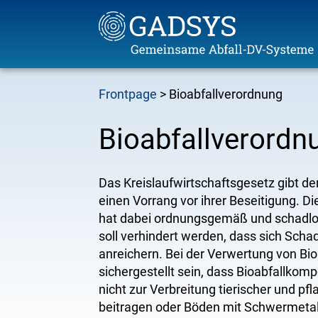
Skip
Frontpage
Bioabfallverordnung
to
Breadcrumb
main
content
Bioabfallverordn
Das Kreislaufwirtschaftsgesetz gibt de
einen Vorrang vor ihrer Beseitigung. D
hat dabei ordnungsgemäß und schadlos
soll verhindert werden, dass sich Schad
anreichern. Bei der Verwertung von Bi
sichergestellt sein, dass Bioabfallko
nicht zur Verbreitung tierischer und pf
beitragen oder Böden mit Schwermeta