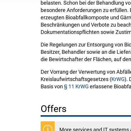
belasten. Schon bei der Behandlung vo
besondere Anforderungen zu erfüllen. 
erzeugten Bioabfallkomposte und Gärr
Beschränkungen und Verbote zu beac
Dokumentationspflichten sowie Zusti
Die Regelungen zur Entsorgung von Bio
Besitzer, Behandler sowie an die Lief
die Bewirtschafter der Flächen, auf d
Der Vorrang der Verwertung von Abfäll
Kreislaufwirtschaftsgesetzes (
KrWG
).
Basis von
§ 11 KrWG
erlassene Bioabfa
Offers
More services and IT systems a