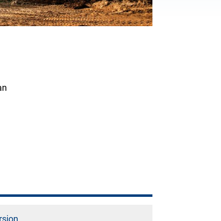
,
an
rsion
.