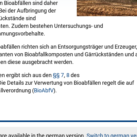
n Bioabfällen sind daher
Bei der Aufbringung der
ückstände sind
hten. Zudem bestehen Untersuchungs- und
mmungsvorbehalte.
abfällen richten sich an Entsorgungsträger und Erzeuger
eranten von Bioabfallkomposten und Gärrückständen und 
enen diese ausgebracht werden.
en ergibt sich aus den
§§ 7
,
8
des
 Die Details zur Verwertung von Bioabfällen regelt die auf
llverordnung (
BioAbfV
).
re available in the german version.
Switch to german ve