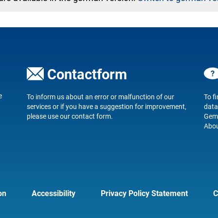
8
Contactform
e
To inform us about an error or malfunction of our
To f
services or if you have a suggestion for improvement,
data
please use our
contact form
.
Geme
Abou
on
Accessibility
Privacy Policy Statement
C