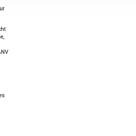
ur
cht
e,
eANV
es