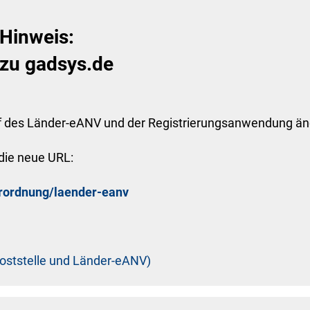
 Hinweis:
 zu gadsys.de
f des Länder-eANV und der Registrierungsanwendung änd
die neue URL:
erordnung/laender-eanv
 Poststelle und Länder-eANV)