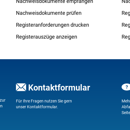
Nachweisdokumente empfangen
Nac
Nachweisdokumente prüfen
Reg
Registeranforderungen drucken
Reg
Registerauszüge anzeigen
Reg
8
Kontaktformular
 zur
Für Ihre Fragen nutzen Sie gern
Mehr
en
unser
Kontaktformular
.
Abfa
Seit