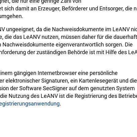
et, die nur eine geringe Zahl von
sich damit an Erzeuger, Beförderer und Entsorger, die n
n umgehen.
ANV ungeeignet, da die Nachweisdokumente im LeANV ni
e, die das LeANV nutzen, müssen daher für die dauerhaft
en Nachweisdokumente eigenverantwortlich sorgen. Die
nforderung der zuständigen Behörde ist mit Hilfe des L
einem gängigen Internetbrowser eine persönliche
ter elektronischer Signaturen, ein Kartenlesegerät und die
Version der Software SecSigner auf dem genutzten System
die Nutzung des LeANV ist die Registrierung des Betrieb
egistrierungsanwendung
.