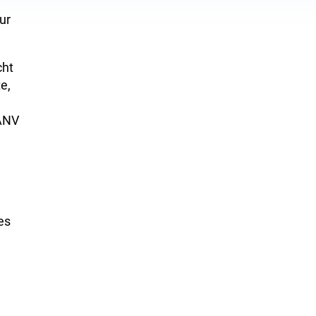
ur
cht
e,
eANV
es