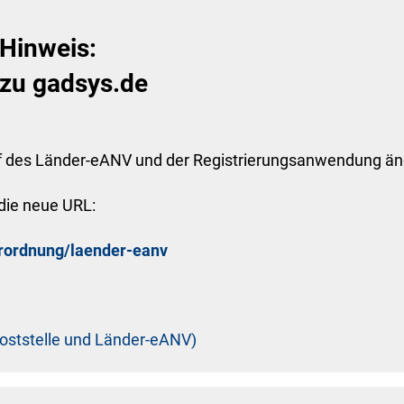
 Hinweis:
 zu gadsys.de
f des Länder-eANV und der Registrierungsanwendung änd
die neue URL:
erordnung/laender-eanv
 Poststelle und Länder-eANV)