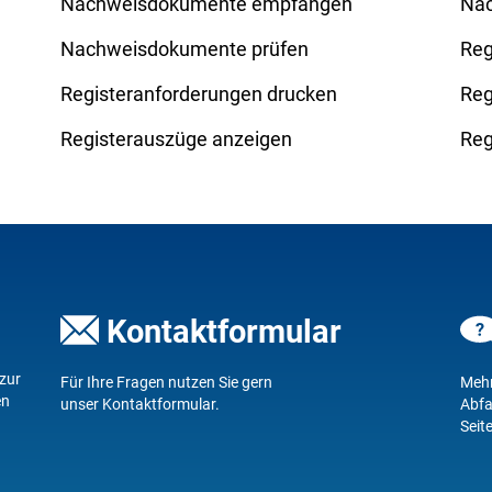
Nachweisdokumente empfangen
Nac
Nachweisdokumente prüfen
Reg
Registeranforderungen drucken
Reg
Registerauszüge anzeigen
Reg
8
Kontaktformular
 zur
Für Ihre Fragen nutzen Sie gern
Mehr
en
unser
Kontaktformular
.
Abfa
Seit