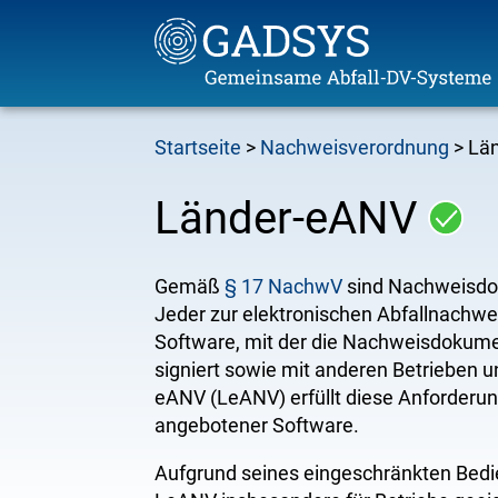
Direkt
Startseite
Nachweisverordnung
Lä
zum
Pfadnavigation
Inhalt
Länder-eANV
Gemäß
§ 17 NachwV
sind Nachweisdo
Jeder zur elektronischen Abfallnachwei
Software, mit der die Nachweisdokumente
signiert sowie mit anderen Betrieben
eANV (LeANV) erfüllt diese Anforderung
angebotener Software.
Aufgrund seines eingeschränkten Bedi