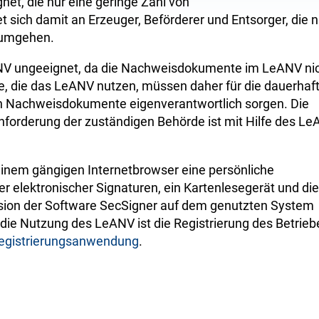
et, die nur eine geringe Zahl von
sich damit an Erzeuger, Beförderer und Entsorger, die n
n umgehen.
ANV ungeeignet, da die Nachweisdokumente im LeANV ni
e, die das LeANV nutzen, müssen daher für die dauerhaft
en Nachweisdokumente eigenverantwortlich sorgen. Die
nforderung der zuständigen Behörde ist mit Hilfe des L
einem gängigen Internetbrowser eine persönliche
ter elektronischer Signaturen, ein Kartenlesegerät und die
Version der Software SecSigner auf dem genutzten System
die Nutzung des LeANV ist die Registrierung des Betrieb
egistrierungsanwendung
.